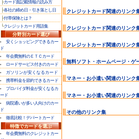
├
カード面記載情報の読み方
├
各社の締め日・引き落とし日
クレジットカード関連のリンク
├
付帯保険とは？
└
クレジットカード用語集
クレジットカード関連のリンク
分野別カード選び
安くショッピングできるカー
クレジットカード関連のリンク
ド
年会費無料のＥＴＣカード
無料ソフト・ホームページ・ゲ
ロードサービス付きのカード
ガソリンが安くなるカード
マネー・お小遣い関連のリンク
携帯料金を節約できるカード
プロバイダ料金が安くなるカ
ード
マネー・お小遣い関連のリンク
病院通いが多い人向けのカー
ド
その他のリンク集
徹底比較！デパートカード
特徴でカードを選ぶ
年会費無料のクレジットカー