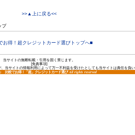
>>▲上に戻る<<
ップ
でお得！超クレジットカード選びトップへ■
当サイトの無断転載・引用を固く禁じます。
[免責事項]
が、当サイトの情報利用によって万一不利益を受けたとしても当サイトは責任を負い
(C)
All rights reserved
比較でお得！「超」クレジットカード選び