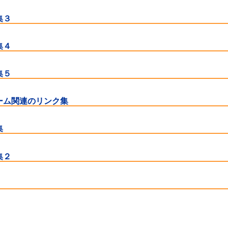
集３
集４
集５
ーム関連のリンク集
集
集２