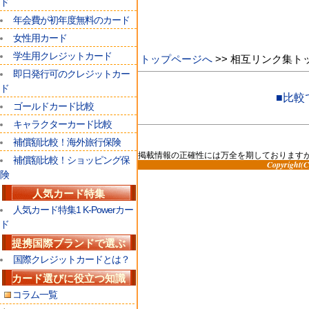
ド
年会費が初年度無料のカード
女性用カード
学生用クレジットカード
トップページへ
>> 相互リンク集ト
即日発行可のクレジットカー
ド
■比較
ゴールドカード比較
キャラクターカード比較
補償額比較！海外旅行保険
掲載情報の正確性には万全を期しております
補償額比較！ショッピング保
Copyright
険
人気カード特集
人気カード特集1 K-Powerカー
ド
提携国際ブランドで選ぶ
国際クレジットカードとは？
カード選びに役立つ知識
コラム一覧