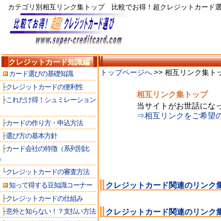
カテゴリ別相互リンク集トップ 比較でお得！超クレジットカード
クレジットカード知識編
トップページへ
>> 相互リンク集ト
カード選びの基礎知識
├
クレジットカードの便利性
相互リンク集トップ
├
これだけ得！シュミレーション
当サイトがお世話にな
⇒相互リンクをご希望
├
カードの作り方・申込方法
├
選び方の基本方針
├
カード会社の特徴（系列別比
)
└
クレジットカードの審査方法
クレジットカード関連のリンク
知って得する豆知識コーナー
├
クレジットカードの仕組み
├
意外と知らない！？支払い方法
クレジットカード関連のリンク