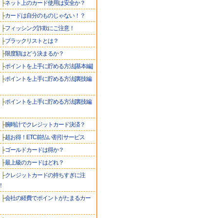
├
ネット上のカード使用は安全か？
├
カードは自分のものじゃない！？
├
フィッシング詐欺にご注意！
├
ブラックリストとは？
├
限度額はどう決まるか？
├
ポイントを上手に貯める方法[基本編]
├
ポイントを上手に貯める方法[裏技編
├
ポイントを上手に貯める方法[裏技編
├
腕時計でクレジットカード決済？
├
超お得！ETC前払い割引サービス
├
ゴールドカードは得か？
├
最上級のカードはどれ？
├
クレジットカードの持ちすぎに注
！
├
会社の経費でポイントがたまるカー