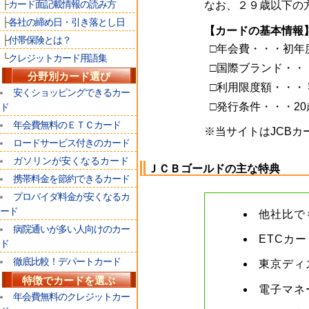
├
カード面記載情報の読み方
なお、２９歳以下の方
├
各社の締め日・引き落とし日
【カードの基本情報
├
付帯保険とは？
□年会費・・・初年度
└
クレジットカード用語集
□国際ブランド・・
分野別カード選び
□利用限度額・・・
安くショッピングできるカー
□発行条件・・・2
ド
年会費無料のＥＴＣカード
※当サイトは
JCBカ
ロードサービス付きのカード
ガソリンが安くなるカード
ＪＣＢゴールドの主な特典
携帯料金を節約できるカード
プロバイダ料金が安くなるカ
ード
他社比で
病院通いが多い人向けのカー
ETCカ
ド
徹底比較！デパートカード
東京ディ
特徴でカードを選ぶ
電子マネ
年会費無料のクレジットカー