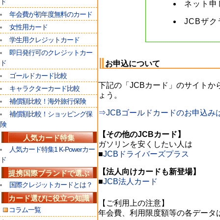
ド
ネット申
年会費が初年度無料のカード
JCBザ
女性用カード
学生用クレジットカード
即日発行可のクレジットカー
ド
お申込について
ゴールドカード比較
下記の「JCBカード」のサイト
キャラクターカード比較
ょう。
補償額比較！海外旅行保険
⇒JCBゴールドカードのお申込み
補償額比較！ショッピング保
険
【その他のJCBカード】
人気カード特集
ガソリンを安くしたい人は
人気カード特集1 K-Powerカー
■
JCBドライバーズプラス
ド
【法人向けカードも新登場】
提携国際ブランドで選ぶ
■
JCB法人カード
国際クレジットカードとは？
カード選びに役立つ知識
【ご利用上の注意】
コラム一覧
年会費、利用限度額等の各データ