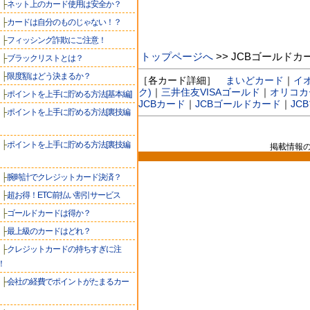
├
ネット上のカード使用は安全か？
├
カードは自分のものじゃない！？
├
フィッシング詐欺にご注意！
トップページへ
>> JCBゴールドカ
├
ブラックリストとは？
├
限度額はどう決まるか？
［各カード詳細］
まいどカード
｜
イ
ク)
｜
三井住友VISAゴールド
｜
オリコカー
├
ポイントを上手に貯める方法[基本編]
JCBカード
｜
JCBゴールドカード
｜
JC
├
ポイントを上手に貯める方法[裏技編
├
ポイントを上手に貯める方法[裏技編
掲載情報
├
腕時計でクレジットカード決済？
├
超お得！ETC前払い割引サービス
├
ゴールドカードは得か？
├
最上級のカードはどれ？
├
クレジットカードの持ちすぎに注
！
├
会社の経費でポイントがたまるカー