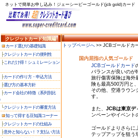
ネットで簡単お申し込み！ジェーシービーゴールド(jcb gold)カード
クレジットカード知識編
トップページへ
>> JCBゴールドカ
カード選びの基礎知識
├
クレジットカードの便利性
国内屈指の人気ゴールド
├
これだけ得！シュミレーション
JCBゴールドカード
バランスが良いのが
├
カードの作り方・申込方法
旅行傷害保険は海外
険も最高500万円
├
選び方の基本方針
その他、空港ラウン
├
カード会社の特徴（系列別比
す。
)
└
クレジットカードの審査方法
また、
JCBは東京
ンペーンやイベント
知って得する豆知識コーナー
├
クレジットカードの仕組み
ゴールドよりさらに上
├
意外と知らない！？支払い方法
テップアップを狙う