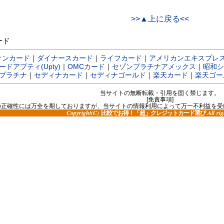
>>▲上に戻る<<
ード
オンカード
｜
ダイナースカード
｜
ライフカード
｜
アメリカンエキスプレ
ドアプティ(Upty)
｜
OMCカード
｜
セゾンプラチナアメックス
｜
昭和シ
Bプラチナ
｜
セディナカード
｜
セディナゴールド
｜
楽天カード
｜
楽天ゴー
当サイトの無断転載・引用を固く禁じます。
[免責事項]
の正確性には万全を期しておりますが、当サイトの情報利用によって万一不利益を受
Copyright(C)
All rig
比較でお得！「超」クレジットカード選び