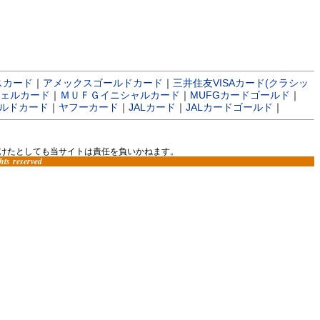
スカード
｜
アメックスゴールドカード
｜
三井住友VISAカード(クラシッ
ェルカード
｜
ＭＵＦＧイニシャルカード
｜
MUFGカードゴールド
｜
ルドカード
｜
ヤフーカード
｜
JALカード
｜
JALカードゴールド
｜
けたとしても当サイトは責任を負いかねます。
hts reserved