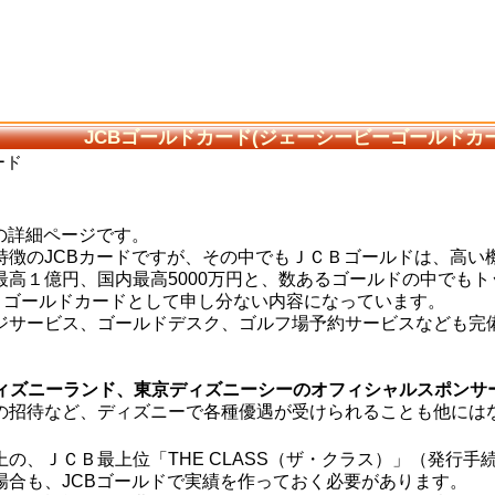
JCBゴールドカード(ジェーシービーゴールドカ
ード
の詳細ページです。
特徴のJCBカードですが、その中でもＪＣＢゴールドは、高い
最高１億円、国内最高5000万円と、数あるゴールドの中でも
と、ゴールドカードとして申し分ない内容になっています。
ジサービス、ゴールドデスク、ゴルフ場予約サービスなども完
ディズニーランド、東京ディズニーシーのオフィシャルスポンサ
の招待など、ディズニーで各種優遇が受けられることも他には
の、ＪＣＢ最上位「THE CLASS（ザ・クラス）」（発行手
場合も、JCBゴールドで実績を作っておく必要があります。